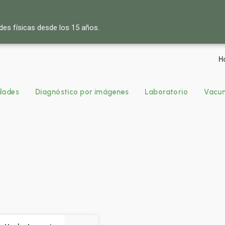
des físicas desde los 15 años.
H
idades
Diagnóstico por imágenes
Laboratorio
Vacun